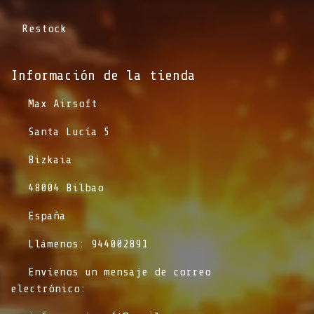
Restock
Información de la tienda​
​Max Airsoft
​Santa Lucía 5
​Bizkaia
​48004 Bilbao
​España
​Llámenos: 944002891
​Envíenos un mensaje de correo
electrónico: