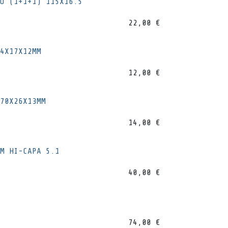
O (1+1+1) 115X16.5
22,00
€
4X17X12MM
12,00
€
70X26X13MM
14,00
€
M HI-CAPA 5.1
40,00
€
74,00
€