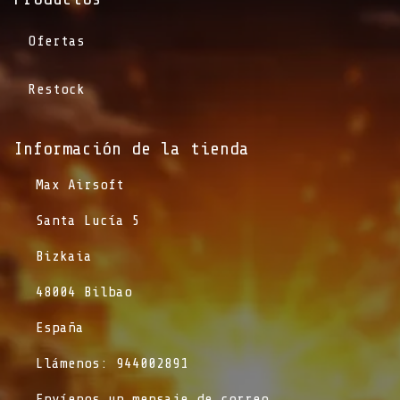
Ofertas
Restock
Información de la tienda​
​Max Airsoft
​Santa Lucía 5
​Bizkaia
​48004 Bilbao
​España
​Llámenos: 944002891
​Envíenos un mensaje de correo