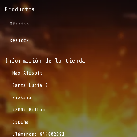
Productos
Ofertas
Restock
Información de la tienda​
​Max Airsoft
​Santa Lucía 5
​Bizkaia
​48004 Bilbao
​España
​Llámenos: 944002891