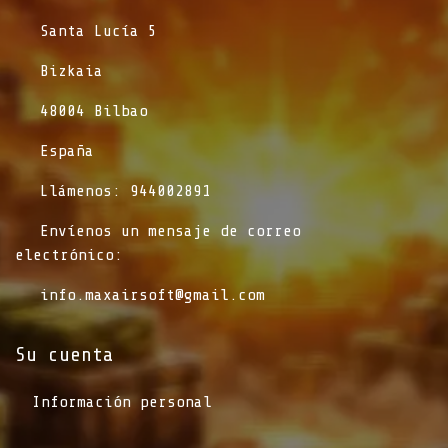
​Santa Lucía 5
​Bizkaia
​48004 Bilbao
​España
​Llámenos: 944002891
​Envíenos un mensaje de correo
electrónico:
info.maxairsoft@gmail.com
Su cuenta
Información personal