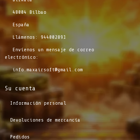
​48004 Bilbao
​España
​Llámenos: 944002891
​Envíenos un mensaje de correo
electrónico:
info.maxairsoft@gmail.com
Su cuenta
Información personal
Devoluciones de mercancía
Pedidos