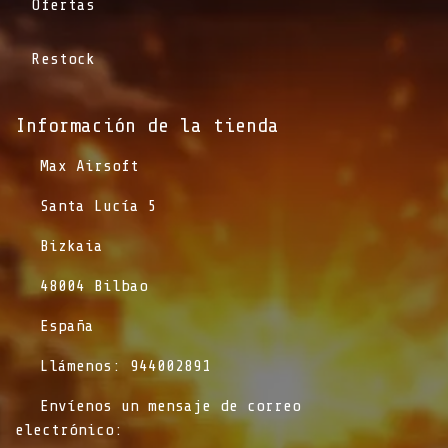
Ofertas
Restock
Información de la tienda​
​Max Airsoft
​Santa Lucía 5
​Bizkaia
​48004 Bilbao
​España
​Llámenos: 944002891
​Envíenos un mensaje de correo
electrónico: