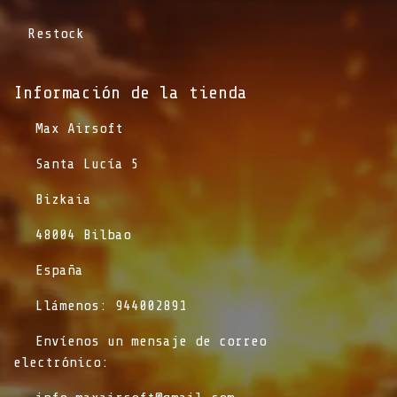
Restock
Información de la tienda​
​Max Airsoft
​Santa Lucía 5
​Bizkaia
​48004 Bilbao
​España
​Llámenos: 944002891
​Envíenos un mensaje de correo
electrónico: