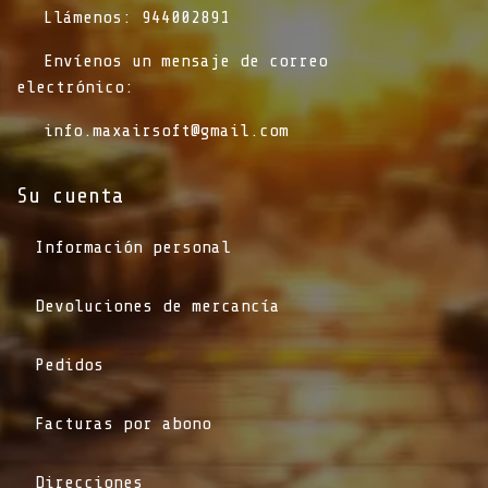
​Llámenos: 944002891
​Envíenos un mensaje de correo
electrónico:
info.maxairsoft@gmail.com
Su cuenta
Información personal
Devoluciones de mercancía
Pedidos
Facturas por abono
Direcciones