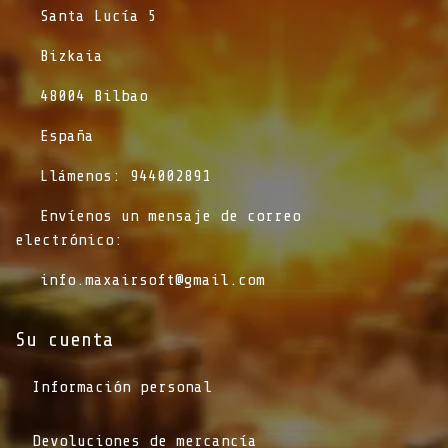
​Santa Lucía 5
​Bizkaia
​48004 Bilbao
​España
​Llámenos: 944002891
​Envíenos un mensaje de correo
electrónico:
info.maxairsoft@gmail.com
Su cuenta
Información personal
Devoluciones de mercancía