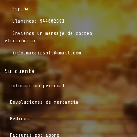
​España
​Llámenos: 944002891
​Envíenos un mensaje de correo
electrónico:
info.maxairsoft@gmail.com
Su cuenta
Información personal
Devoluciones de mercancía
Pedidos
Facturas por abono