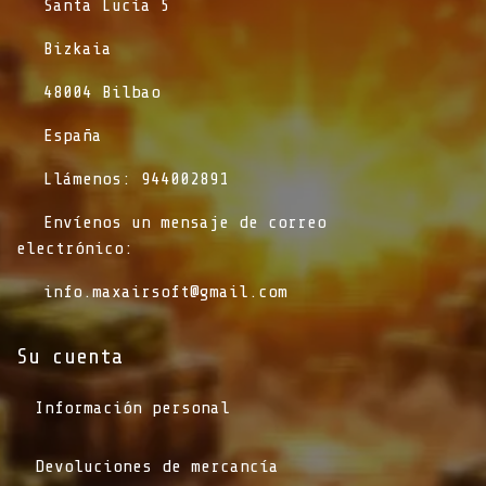
​Santa Lucía 5
​Bizkaia
​48004 Bilbao
​España
​Llámenos: 944002891
​Envíenos un mensaje de correo
electrónico:
info.maxairsoft@gmail.com
Su cuenta
Información personal
Devoluciones de mercancía