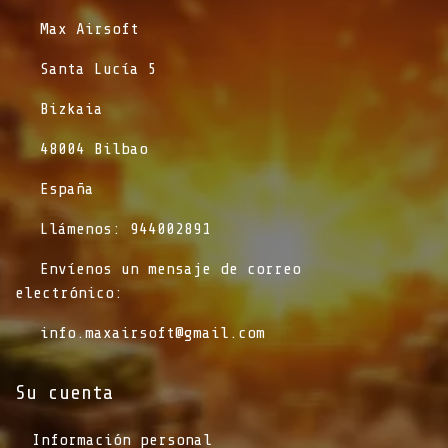
​Max Airsoft
​Santa Lucía 5
​Bizkaia
​48004 Bilbao
​España
​Llámenos: 944002891
​Envíenos un mensaje de correo
electrónico:
info.maxairsoft@gmail.com
Su cuenta
Información personal