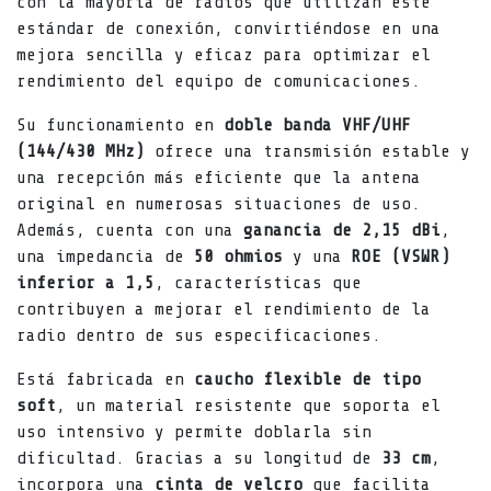
con la mayoría de radios que utilizan este
estándar de conexión, convirtiéndose en una
mejora sencilla y eficaz para optimizar el
rendimiento del equipo de comunicaciones.
Su funcionamiento en
doble banda VHF/UHF
(144/430 MHz)
ofrece una transmisión estable y
una recepción más eficiente que la antena
original en numerosas situaciones de uso.
Además, cuenta con una
ganancia de 2,15 dBi
,
una impedancia de
50 ohmios
y una
ROE (VSWR)
inferior a 1,5
, características que
contribuyen a mejorar el rendimiento de la
radio dentro de sus especificaciones.
Está fabricada en
caucho flexible de tipo
soft
, un material resistente que soporta el
uso intensivo y permite doblarla sin
dificultad. Gracias a su longitud de
33 cm
,
incorpora una
cinta de velcro
que facilita