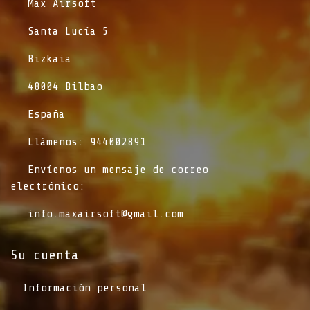
​Max Airsoft
​Santa Lucía 5
​Bizkaia
​48004 Bilbao
​España
​Llámenos: 944002891
​Envíenos un mensaje de correo
electrónico:
info.maxairsoft@gmail.com
Su cuenta
Información personal