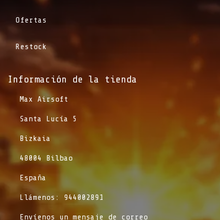
Ofertas
Restock
Información de la tienda​
​Max Airsoft
​Santa Lucía 5
​Bizkaia
​48004 Bilbao
​España
​Llámenos: 944002891
​Envíenos un mensaje de correo