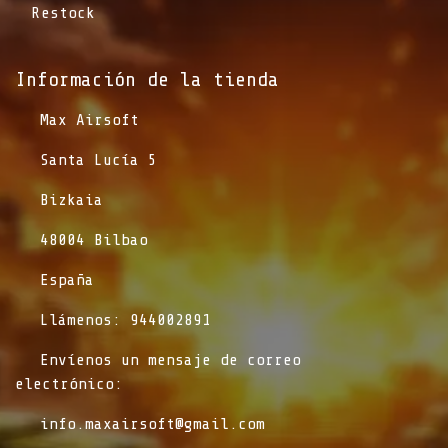
Restock
Información de la tienda​
​Max Airsoft
​Santa Lucía 5
​Bizkaia
​48004 Bilbao
​España
​Llámenos: 944002891
​Envíenos un mensaje de correo
electrónico:
info.maxairsoft@gmail.com