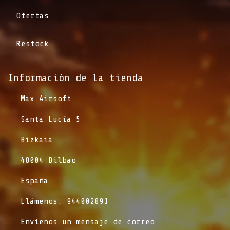
Ofertas
Restock
Información de la tienda​
​Max Airsoft
​Santa Lucía 5
​Bizkaia
​48004 Bilbao
​España
​Llámenos: 944002891
​Envíenos un mensaje de correo