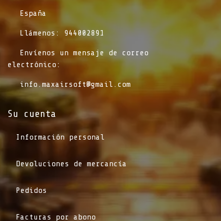
​España
​Llámenos: 944002891
​Envíenos un mensaje de correo
electrónico:
info.maxairsoft@gmail.com
Su cuenta
Información personal
Devoluciones de mercancía
Pedidos
Facturas por abono