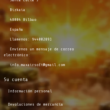
​Bizkaia
​48004 Bilbao
​España
​Llámenos: 944002891
​Envíenos un mensaje de correo
electrónico:
info.maxairsoft@gmail.com
Su cuenta
Información personal
Devoluciones de mercancía