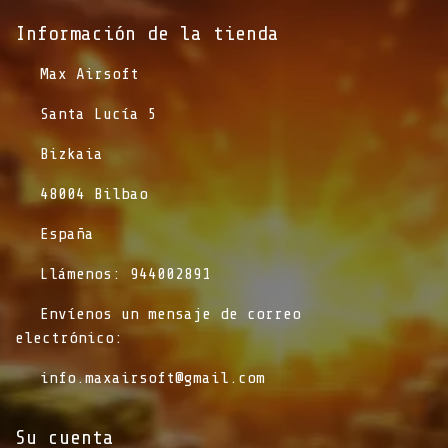
Información de la tienda​
​Max Airsoft
​Santa Lucía 5
​Bizkaia
​48004 Bilbao
​España
​Llámenos: 944002891
​Envíenos un mensaje de correo
electrónico:
info.maxairsoft@gmail.com
Su cuenta