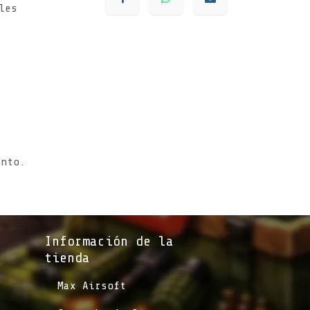
les
s
ento.
Información de la
tienda​
​Max Airsoft