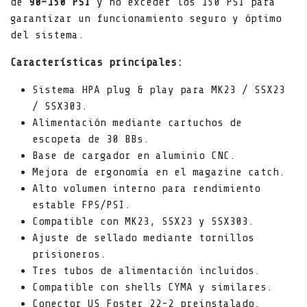
de
90–150 PSI
y no exceder los 150 PSI para
garantizar un funcionamiento seguro y óptimo
del sistema.
Características principales:
Sistema HPA plug & play para MK23 / SSX23
/ SSX303.
Alimentación mediante cartuchos de
escopeta de 30 BBs.
Base de cargador en aluminio CNC.
Mejora de ergonomía en el magazine catch.
Alto volumen interno para rendimiento
estable FPS/PSI.
Compatible con MK23, SSX23 y SSX303.
Ajuste de sellado mediante tornillos
prisioneros.
Tres tubos de alimentación incluidos.
Compatible con shells CYMA y similares.
Conector US Foster 22-2 preinstalado.