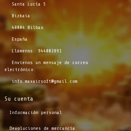
​Santa Lucía 5
​Bizkaia
​48004 Bilbao
​España
​Llámenos: 944002891
​Envíenos un mensaje de correo
electrónico:
info.maxairsoft@gmail.com
Su cuenta
Información personal
Devoluciones de mercancía