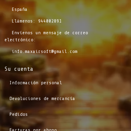
​España
​Llámenos: 944002891
​Envíenos un mensaje de correo
electrónico:
info.maxairsoft@gmail.com
Su cuenta
Información personal
Devoluciones de mercancía
Pedidos
Facturas por abono