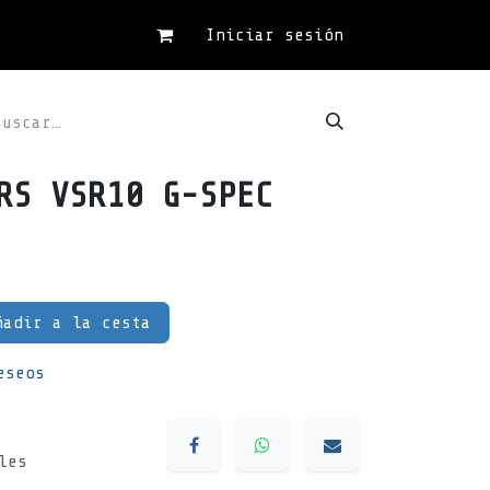
Iniciar sesión
RS VSR10 G-SPEC
adir a la cesta
eseos
les