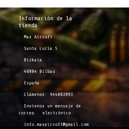
Información de la
tienda​
​Max Airsoft
​Santa Lucía 5
​Bizkaia
​48004 Bilbao
​España
​Llámenos: 944002891
​Envíenos un mensaje de
correo
​electrónico:
info.maxairsoft@gmail.com