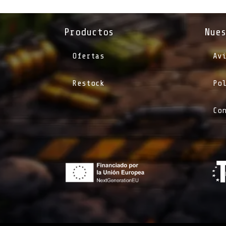
Productos
Nue
Ofertas
Av
Restock
Po
Co