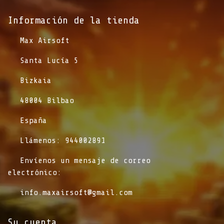
Información de la tienda​
​Max Airsoft
​Santa Lucía 5
​Bizkaia
​48004 Bilbao
​España
​Llámenos: 944002891
​Envíenos un mensaje de correo
electrónico:
info.maxairsoft@gmail.com
Su cuenta