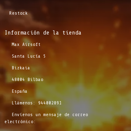
Restock
Información de la tienda​
​Max Airsoft
​Santa Lucía 5
​Bizkaia
​48004 Bilbao
​España
​Llámenos: 944002891
​Envíenos un mensaje de correo
electrónico: