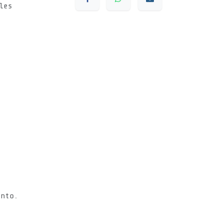
les
s
ento.