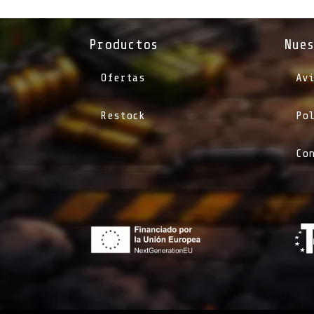
Productos
Nue
Ofertas
Av
Restock
Po
Co