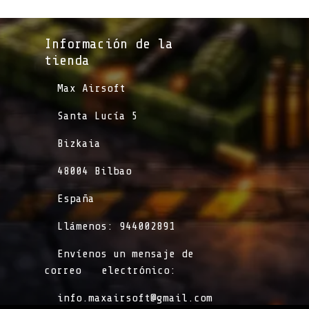
Información de la
tienda​
​Max Airsoft
​Santa Lucía 5
​Bizkaia
​48004 Bilbao
​España
​Llámenos: 944002891
​Envíenos un mensaje de
correo
​electrónico:
info.maxairsoft@gmail.com