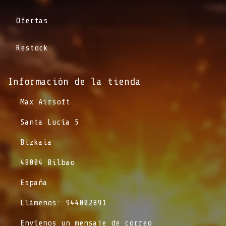
Ofertas
Restock
Información de la tienda​
​Max Airsoft
​Santa Lucía 5
​Bizkaia
​48004 Bilbao
​España
​Llámenos: 944002891
​Envíenos un mensaje de correo