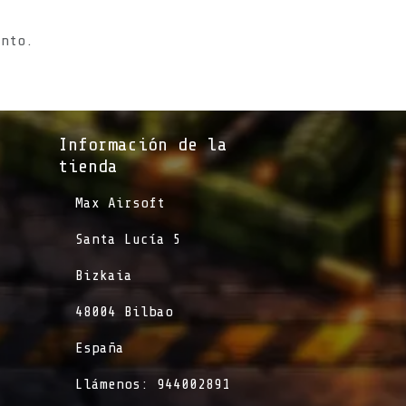
ento.
Información de la
tienda​
​Max Airsoft
​Santa Lucía 5
​Bizkaia
​48004 Bilbao
​España
​Llámenos: 944002891