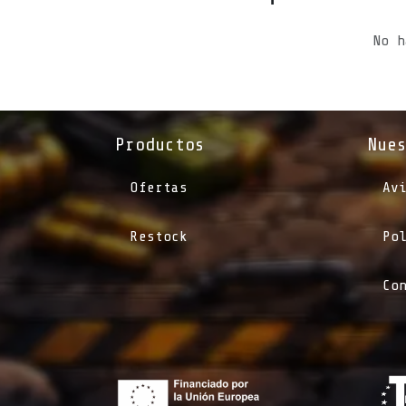
No h
Productos
Nue
Ofertas
Av
Restock
Po
Co