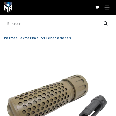
Ir al contenido
Partes externas
Silenciadores