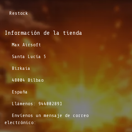
Restock
Información de la tienda​
​Max Airsoft
​Santa Lucía 5
​Bizkaia
​48004 Bilbao
​España
​Llámenos: 944002891
​Envíenos un mensaje de correo
electrónico: