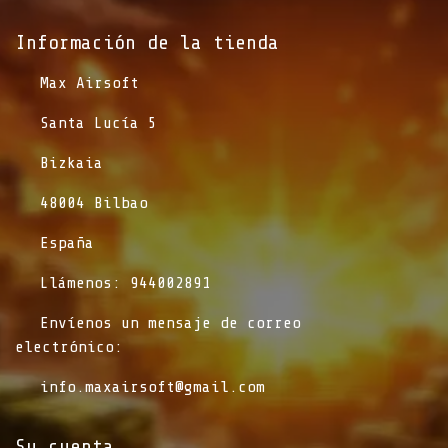
Información de la tienda​
​Max Airsoft
​Santa Lucía 5
​Bizkaia
​48004 Bilbao
​España
​Llámenos: 944002891
​Envíenos un mensaje de correo
electrónico:
info.maxairsoft@gmail.com
Su cuenta