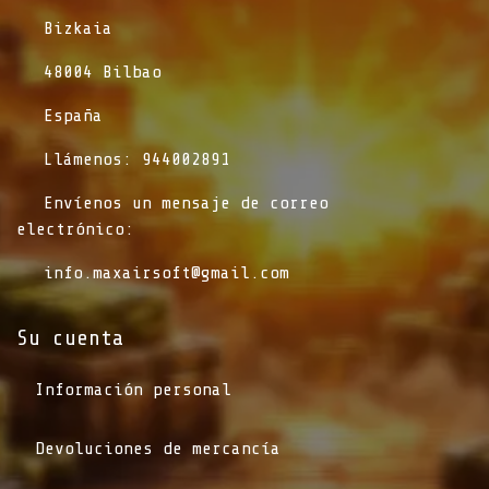
​Bizkaia
​48004 Bilbao
​España
​Llámenos: 944002891
​Envíenos un mensaje de correo
electrónico:
info.maxairsoft@gmail.com
Su cuenta
Información personal
Devoluciones de mercancía