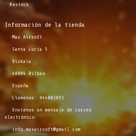
Restock
Información de la tienda​
​Max Airsoft
​Santa Lucía 5
​Bizkaia
​48004 Bilbao
​España
​Llámenos: 944002891
​Envíenos un mensaje de correo
electrónico:
info.maxairsoft@gmail.com