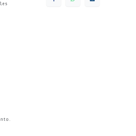
les
s
ento.