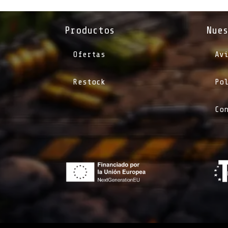
Productos
Nue
Ofertas
Av
Restock
Po
Co