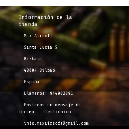
Información de la
tienda​
​Max Airsoft
​Santa Lucía 5
​Bizkaia
​48004 Bilbao
​España
​Llámenos: 944002891
​Envíenos un mensaje de
correo
​electrónico:
info.maxairsoft@gmail.com