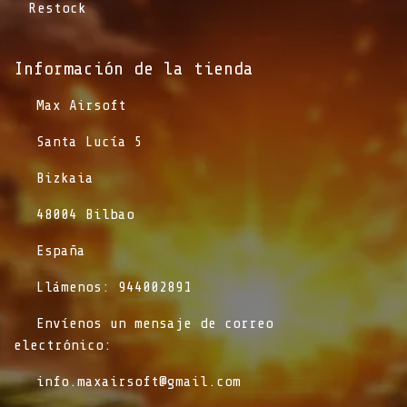
Restock
Información de la tienda​
​Max Airsoft
​Santa Lucía 5
​Bizkaia
​48004 Bilbao
​España
​Llámenos: 944002891
​Envíenos un mensaje de correo
electrónico:
info.maxairsoft@gmail.com