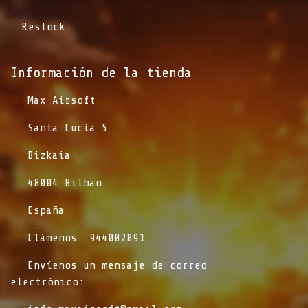
Restock
Información de la tienda​
​Max Airsoft
​Santa Lucía 5
​Bizkaia
​48004 Bilbao
​España
​Llámenos: 944002891
​Envíenos un mensaje de correo
electrónico: