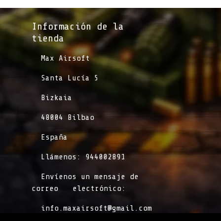
Información de la
tienda​
​Max Airsoft
​Santa Lucía 5
​Bizkaia
​48004 Bilbao
​España
​Llámenos: 944002891
​Envíenos un mensaje de
correo
​electrónico:
info.maxairsoft@gmail.com