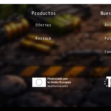
Productos
Nue
Ofertas
Av
Restock
Po
Co