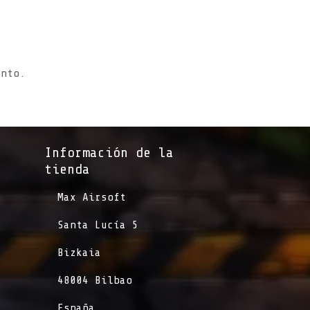
s
ento.
Información de la
tienda​
​Max Airsoft
​Santa Lucía 5
​Bizkaia
​48004 Bilbao
​España