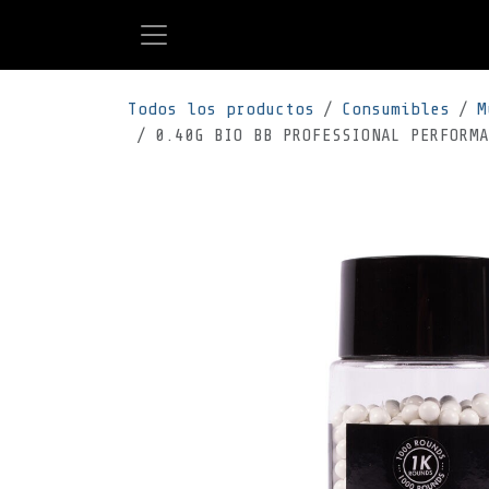
Ir al contenido
Todos los productos
Consumibles
M
0.40G BIO BB PROFESSIONAL PERFORMA