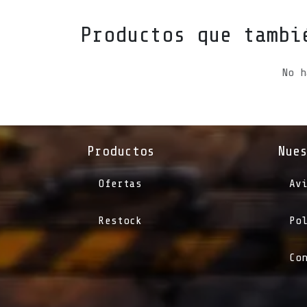
Productos que tambi
No h
Productos
Nue
Ofertas
Av
Restock
Po
Co