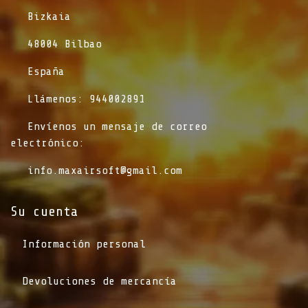
​Bizkaia
​48004 Bilbao
​España
​Llámenos: 944002891
​Envíenos un mensaje de correo
electrónico:
info.maxairsoft@gmail.com
Su cuenta
Información personal
Devoluciones de mercancía