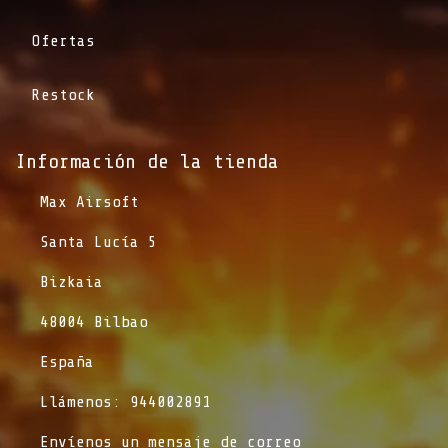
Ofertas
Restock
Información de la tienda​
​Max Airsoft
​Santa Lucía 5
​Bizkaia
​48004 Bilbao
​España
​Llámenos: 944002891
​Envíenos un mensaje de correo