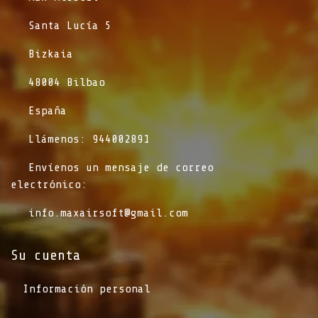
​Santa Lucía 5
​Bizkaia
​48004 Bilbao
​España
​Llámenos: 944002891
​Envíenos un mensaje de correo
electrónico:
info.maxairsoft@gmail.com
Su cuenta
Información personal