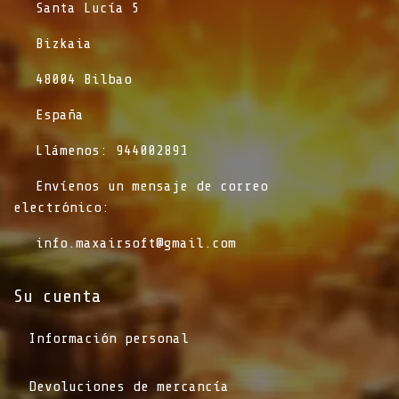
​Santa Lucía 5
​Bizkaia
​48004 Bilbao
​España
​Llámenos: 944002891
​Envíenos un mensaje de correo
electrónico:
info.maxairsoft@gmail.com
Su cuenta
Información personal
Devoluciones de mercancía