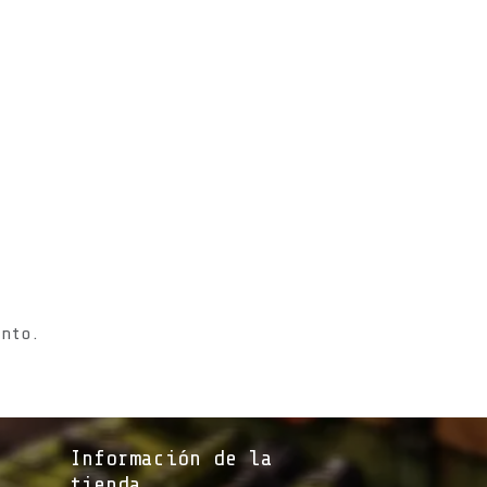
s
ento.
Información de la
tienda​