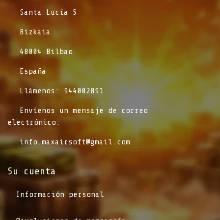
​Santa Lucía 5
​Bizkaia
​48004 Bilbao
​España
​Llámenos: 944002891
​Envíenos un mensaje de correo
electrónico:
info.maxairsoft@gmail.com
Su cuenta
Información personal