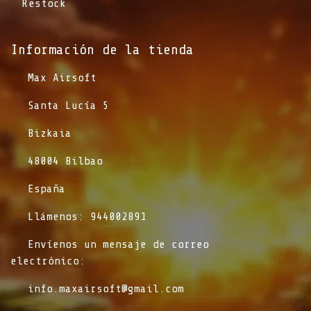
Restock
Información de la tienda​
​Max Airsoft
​Santa Lucía 5
​Bizkaia
​48004 Bilbao
​España
​Llámenos: 944002891
​Envíenos un mensaje de correo
electrónico:
info.maxairsoft@gmail.com