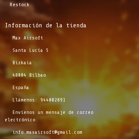
Restock
Información de la tienda​
​Max Airsoft
​Santa Lucía 5
​Bizkaia
​48004 Bilbao
​España
​Llámenos: 944002891
​Envíenos un mensaje de correo
electrónico:
info.maxairsoft@gmail.com