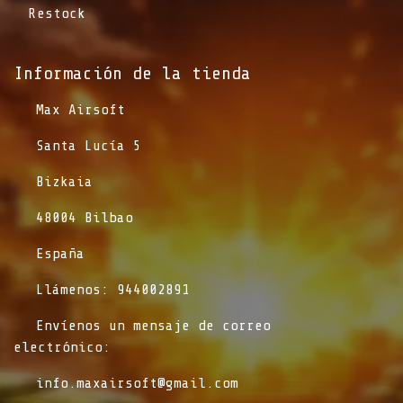
Restock
Información de la tienda​
​Max Airsoft
​Santa Lucía 5
​Bizkaia
​48004 Bilbao
​España
​Llámenos: 944002891
​Envíenos un mensaje de correo
electrónico:
info.maxairsoft@gmail.com