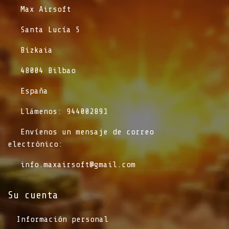
​Max Airsoft
​Santa Lucía 5
​Bizkaia
​48004 Bilbao
​España
​Llámenos: 944002891
​Envíenos un mensaje de correo
electrónico:
info.maxairsoft@gmail.com
Su cuenta
Información personal