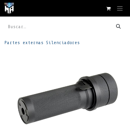
Ir al contenido
Partes externas
Silenciadores