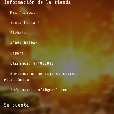
Información de la tienda​
​Max Airsoft
​Santa Lucía 5
​Bizkaia
​48004 Bilbao
​España
​Llámenos: 944002891
​Envíenos un mensaje de correo
electrónico:
info.maxairsoft@gmail.com
Su cuenta