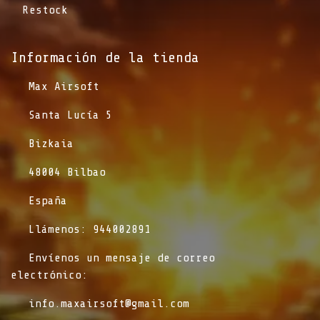
Restock
Información de la tienda​
​Max Airsoft
​Santa Lucía 5
​Bizkaia
​48004 Bilbao
​España
​Llámenos: 944002891
​Envíenos un mensaje de correo
electrónico:
info.maxairsoft@gmail.com