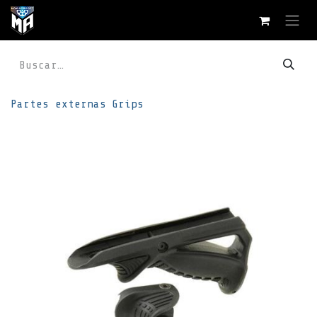
Ir al contenido
Partes externas
Grips